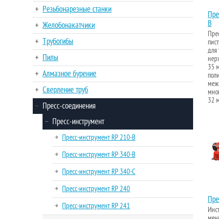
Резьбонарезные станки
Пре
B
Желобонакатчики
Пре
Трубогибы
пис
для 
Пилы
нер
35 м
Алмазное бурение
пол
меж
Сверление труб
мног
32 
Пресс-соединения
Пресс-инструмент
Пресс-инструмент RP 210-B
Пресс-инструмент RP 340-B
Пресс-инструмент RP 340-C
Пресс-инструмент RP 240
Пре
Пресс-инструмент RP 241
Инс
мень