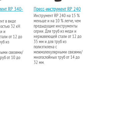
мент RP 340-
Пресс-инструмент RP 240
Инструмент RP 240 на 15 %
меньше и на 10 % легче, чем
нт в виде
предыдущие инструменты
ностью 32 кН
серии. Для труб из меди и
ди и
нержавеющей стали от 12 до
тали от 12 до
35 мм и для труб из
руб из
полиэтилена с
межмолекулярными связями/
ыми связями/
многослойных труб от 14 до
руб от 10 до
32 мм.