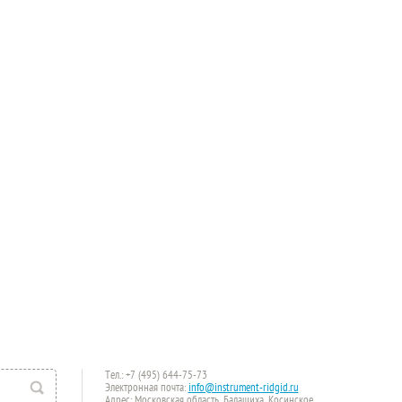
Тел.: +7 (495) 644-75-73
Электронная почта:
info@instrument-ridgid.ru
Адрес: Московская область, Балашиха, Косинское