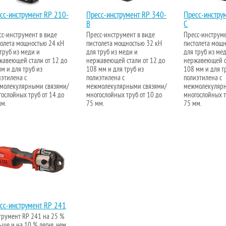
сс-инструмент RP 210-
Пресс-инструмент RP 340-
Пресс-инстру
B
C
сс-инструмент в виде
Пресс-инструмент в виде
Пресс-инструме
толета мощностью 24 кН
пистолета мощностью 32 кН
пистолета мощ
труб из меди и
для труб из меди и
для труб из ме
жавеющей стали от 12 до
нержавеющей стали от 12 до
нержавеющей с
м и для труб из
108 мм и для труб из
108 мм и для т
иэтилена с
полиэтилена с
полиэтилена с
молекулярными связями/
межмолекулярными связями/
межмолекулярн
ослойных труб от 14 до
многослойных труб от 10 до
многослойных т
мм.
75 мм.
75 мм.
сс-инструмент RP 241
трумент RP 241 на 25 %
ше и на 10 % легче, чем