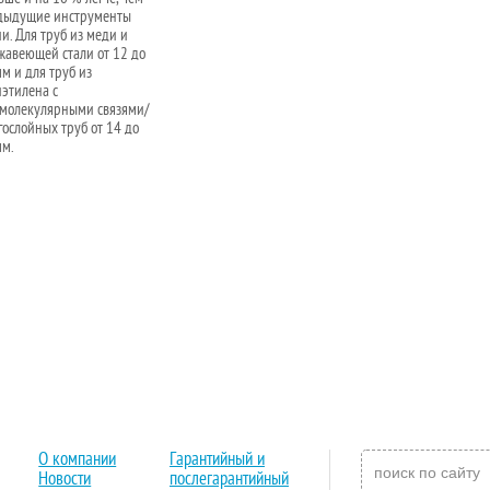
дыдущие инструменты
и. Для труб из меди и
жавеющей стали от 12 до
м и для труб из
иэтилена с
молекулярными связями/
ослойных труб от 14 до
мм.
О компании
Гарантийный и
Новости
послегарантийный