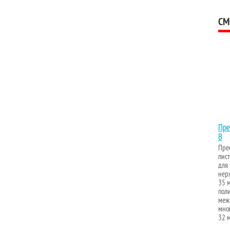
СМ
Пре
B
Пре
пис
для 
нер
35 м
пол
меж
мног
32 