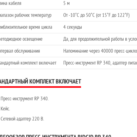
лина кабеля
5 м
иапазон рабочих температур
От -10˚C до 50˚C (от 15˚F до 122˚F)
риблизительное время цикла
4 секунды
ветодиодное освещение
Да, для продолжительной работы в усло
нтервал обслуживания
Напоминание через 40000 пресс-цикло
тандартный комплект включает
Пресс-инструмент RP 340, адаптер пита
АНДАРТНЫЙ КОМПЛЕКТ ВКЛЮЧАЕТ
Пресс-инструмент RP 340.
Кейс.
Сетевой адаптер 220 В.