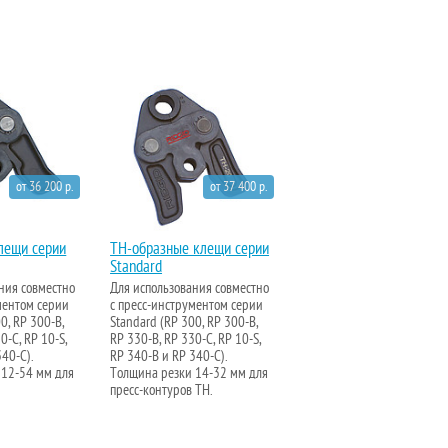
от 36 200 р.
от 37 400 р.
лещи серии
TH-образные клещи серии
Standard
ния совместно
Для использования совместно
ментом серии
с пресс-инструментом серии
0, RP 300-B,
Standard (RP 300, RP 300-B,
0-C, RP 10-S,
RP 330-B, RP 330-C, RP 10-S,
40-C).
RP 340-B и RP 340-C).
 12-54 мм для
Толщина резки 14-32 мм для
пресс-контуров TH.