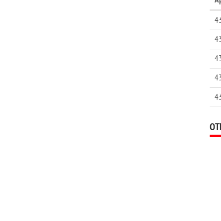
4
4
4
4
4
ОТ