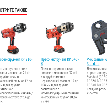
ОТРИТЕ ТАКЖЕ
сс-инструмент RP 210-
Пресс-инструмент RP 340-
V-образные к
B
Standard
сс-инструмент в виде
Пресс-инструмент в виде
Для использова
толета мощностью 24 кН
пистолета мощностью 32 кН
с пресс-инстру
труб из меди и
для труб из меди и
Standard (RP 30
жавеющей стали от 12 до
нержавеющей стали от 12 до
RP 330-B, RP 33
м и для труб из
108 мм и для труб из
RP 340-B и RP 3
иэтилена с
полиэтилена с
Толщина резки
молекулярными связями/
межмолекулярными связями/
V-систем.
ослойных труб от 14 до
многослойных труб от 10 до
мм.
75 мм.