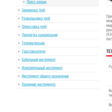
Пресс-клещи
Заморозка труб
Пре
Развальцовка труб
меж
инд
Опрессовка труб
рук
(42
Прочистка канализации
пос
Телеинспекция
ТЕ
Трассоискатели
Кабельный инструмент
Р
Измерительный инструмент
Инструмент общего назначения
Хранение инструмента
В
г
В