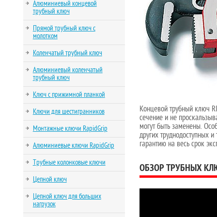
Алюминиевый концевой
трубный ключ
Прямой трубный ключ с
молотком
Коленчатый трубный ключ
Алюминиевый коленчатый
трубный ключ
Ключ с прижимной планкой
Концевой трубный ключ RI
Ключи для шестигранников
сечение и не проскальзыв
могут быть заменены. Осо
Монтажные ключи RapidGrip
других труднодоступных и 
гарантию на весь срок эк
Алюминиевые ключи RapidGrip
Трубные колонковые ключи
ОБЗОР ТРУБНЫХ КЛЮ
Цепной ключ
Цепной ключ для больших
нагрузок