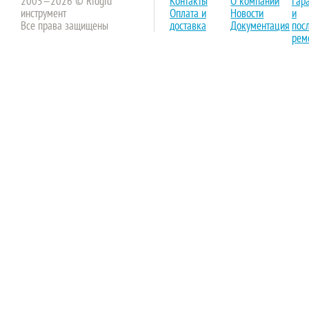
2005—2026 © Ridgid
Контакты
О компании
Гар
инструмент
Оплата и
Новости
и
Все права защищены
доставка
Документация
пос
рем