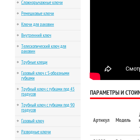
Сложнорычажные ключи
Ремешковые ключи
Ключи для раковин
Внутренний ключ
Телескопический ключ для
раковин
Трубные клещи
Газовый ключ с S-образными
губками
Трубный ключ с губками под 45
ПАРАМЕТРЫ И СТОИ
градусов
Трубный ключ с губками под 90
градусов
Артикул
Модель
Газовый ключ
Разводные ключи