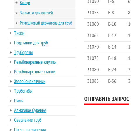
31050
E-6
6
Клещи
31055
E-8
8
Запчасти для ключей
Ремешковый держатель для труб
31060
E-10
1
Тиски
31065
E-12
1
Подставки для труб
31070
E-14
1
Труборезы
31075
E-18
1
Резьбонарезные клуппы
31080
E-24
2
Резьбонарезные станки
31085
E-36
3
Желобонакатчики
Трубогибы
ОТПРАВИТЬ ЗАПРОС
Пилы
Алмазное бурение
Сверление труб
Пресс-соединения