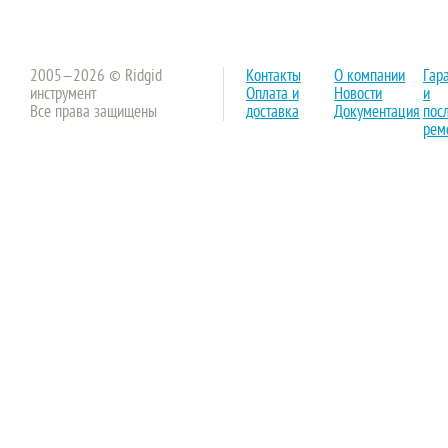
2005—2026 © Ridgid
Контакты
О компании
Гар
инструмент
Оплата и
Новости
и
Все права защищены
доставка
Документация
пос
рем