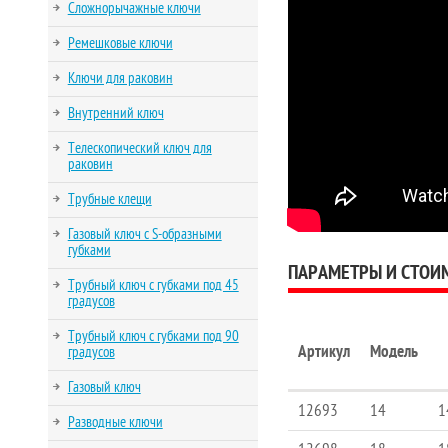
Сложнорычажные ключи
Ремешковые ключи
Ключи для раковин
Внутренний ключ
Телескопический ключ для
раковин
Трубные клещи
Газовый ключ с S-образными
губками
ПАРАМЕТРЫ И СТОИ
Трубный ключ с губками под 45
градусов
Трубный ключ с губками под 90
Артикул
Модель
градусов
Газовый ключ
12693
14
1
Разводные ключи