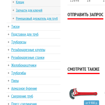
12698
18
1
Клещи
Запчасти для ключей
ОТПРАВИТЬ ЗАПРОС
Ремешковый держатель для труб
Тиски
Подставки для труб
Труборезы
Резьбонарезные клуппы
Резьбонарезные станки
Желобонакатчики
СМОТРИТЕ ТАКЖЕ
Трубогибы
Пилы
Алмазное бурение
Сверление труб
от 9 900 р.
Пресс-соединения