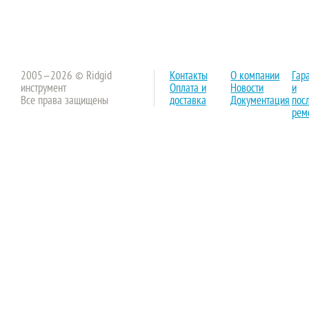
2005—2026 © Ridgid
Контакты
О компании
Гар
инструмент
Оплата и
Новости
и
Все права защищены
доставка
Документация
пос
рем