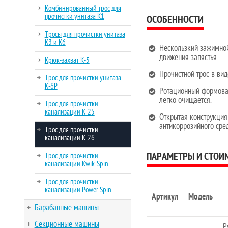
Комбинированный трос для
прочистки унитаза K1
ОСОБЕННОСТИ
Тросы для прочистки унитаза
K3 и K6
Нескользкий зажимной
движения запястья.
Крюк-захват K-5
Прочистной трос в вид
Трос для прочистки унитаза
K-6P
Ротационный формован
легко очищается.
Трос для прочистки
канализации K-25
Открытая конструкция
антикоррозийного сред
Трос для прочистки
канализации K-26
ПАРАМЕТРЫ И СТОИМ
Трос для прочистки
канализации Kwik-Spin
Трос для прочистки
канализации Power Spin
Артикул
Модель
Барабанные машины
Секционные машины
Р