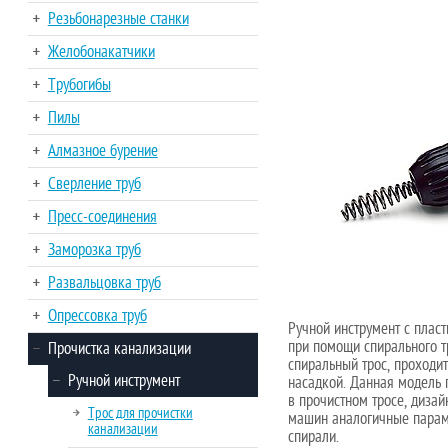
Резьбонарезные станки
Желобонакатчики
Трубогибы
Пилы
Алмазное бурение
Сверление труб
Пресс-соединения
Заморозка труб
Развальцовка труб
Опрессовка труб
Ручной инструмент с плас
при помощи спирального т
Прочистка канализации
спиральный трос, проходи
Ручной инструмент
насадкой. Данная модель 
в прочистном тросе, дизай
Трос для прочистки
машин аналогичные параме
канализации
спирали.