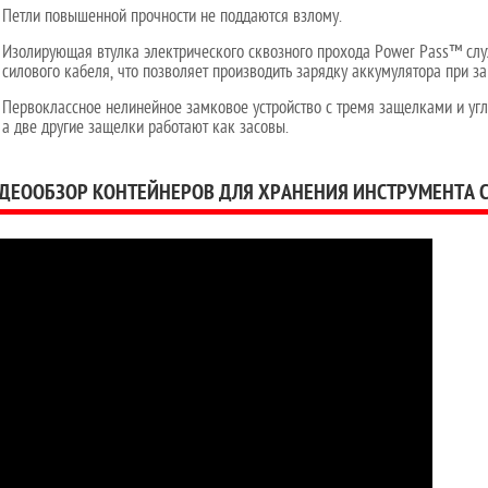
Петли повышенной прочности не поддаются взлому.
Изолирующая втулка электрического сквозного прохода Power Pass™ сл
силового кабеля, что позволяет производить зарядку аккумулятора при з
Первоклассное нелинейное замковое устройство с тремя защелками и угл
а две другие защелки работают как засовы.
ДЕООБЗОР КОНТЕЙНЕРОВ ДЛЯ ХРАНЕНИЯ ИНСТРУМЕНТА СЕ