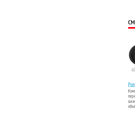
СМ
Рол
Ком
пер
шка
объе