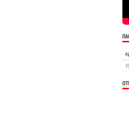
ПА
А
3
ОТ