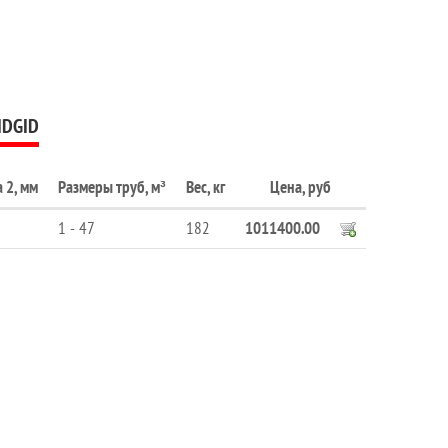
IDGID
 2, мм
Размеры труб, м³
Вес, кг
Цена, руб
1 - 47
182
1011400.00