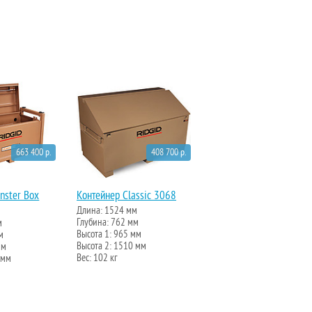
663 400 р.
408 700 р.
nster Box
Контейнер Classic 3068
Длина: 1524 мм
Глубина: 762 мм
м
Высота 1: 965 мм
м
Высота 2: 1510 мм
мм
Вес: 102 кг
 мм