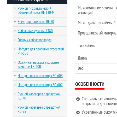
Кабельный инструмент
Максимальное сечение к
Ручной гидравлический
обжимной пресс RE 130-M
изоляции)
Электроинструмент RE 60
Макс. диаметр кабеля (с
Кабельные кусачки 1380
Проводниковый материа
Гибщик кабелепроводов
Тип кабеля
Насадка для пробивки отверстий
PH-60B
Длина
Обжимная насадка с круглым
захватом LR-60B
Вес
Насадка резак-ножницы SC-60B
ОСОБЕННОСТИ
Насадка резак-ножницы SC-60C
Ручной кабелерез с трещоткой
RC-70
Специальные изогнуты
покрытием для повыше
Ручной кабелерез с трещоткой
RC-55
Укрепленные рукоятк