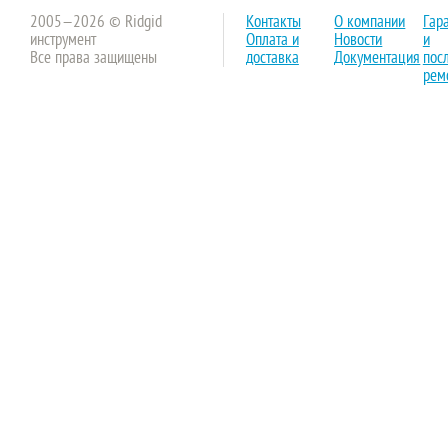
2005—2026 © Ridgid
Контакты
О компании
Гар
инструмент
Оплата и
Новости
и
Все права защищены
доставка
Документация
пос
рем